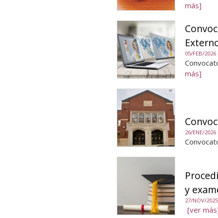
más]
Convoc
Extern
05/FEB/2026
Convocato
más]
Convoca
26/ENE/2026
Convocato
Procedi
y exam
27/NOV/2025
[ver más