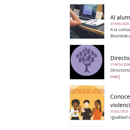
Al alu
07/FEB/2025
A la comu
Biomédic
Directo
21/NOV/2024
Directori
más]
Conoce 
violenc
31/JUL/2023
Igualdad