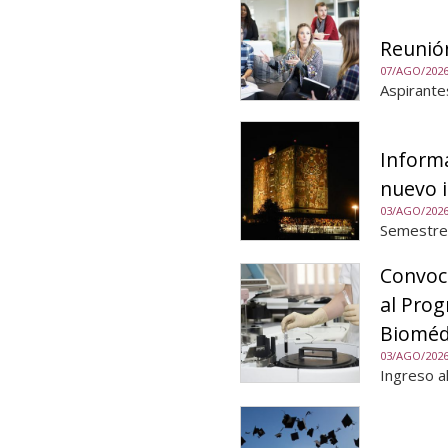
Reunió
07/AGO/202
Aspirante
Informa
nuevo 
03/AGO/202
Semestre
Convoca
al Pro
Bioméd
03/AGO/202
Ingreso a