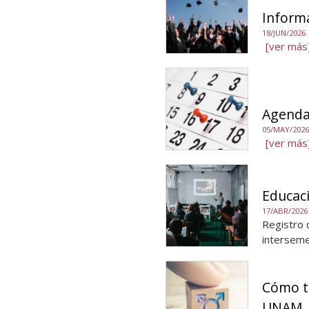
Inform
18/JUN/2026
[ver más
Agenda
05/MAY/2026
[ver más
Educac
17/ABR/2026
Registro 
interseme
Cómo t
UNAM