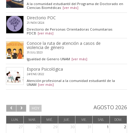
A la comunidad estudiantil del Programa de Doctorado en
Ciencias Biomédicas
[ver más]
Directorio POC
21/NOV/2024
Directorio de Personas Orientadoras Comunitarias
PDCB
[ver más]
Conoce la ruta de atención a casos de
violencia de género
31/JUL/2023
Igualdad de Genero UNAM
[ver más]
Espora Psicológica
24/ENE/2022
Atención profesional a la comunidad estudiantil de la
UNAM
[ver más]
AGOSTO 2026
HOY
LUN.
MAR.
MIÉ.
JUE.
VIE.
SÁB.
DOM.
27
28
29
30
31
1
2